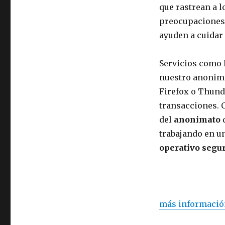
que rastrean a l
preocupaciones 
ayuden a cuidar
Servicios como 
nuestro anonimat
Firefox o Thunde
transacciones. C
del
anonimato
d
trabajando en u
operativo segu
más informació