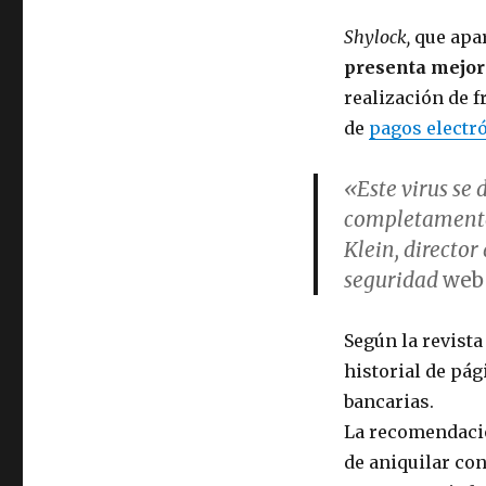
Shylock,
que apar
presenta mejor
realización de 
de
pagos electr
«Este virus se 
completamente 
Klein, director
seguridad
we
Según la revista
historial de pá
bancarias.
La recomendació
de aniquilar con