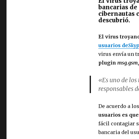
El virus troy
bancarias de 
cibernautas c
descubrió.
El virus troyan
usuarios de
Sky
virus envía un t
plugin
msg.gsm
«Es uno de los
responsables d
De acuerdo a los
usuarios es que
fácil contagiar
bancaria del usu