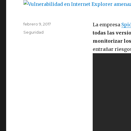
Publicado
febrero 9, 2017
La empresa
Spid
el
Categorías
Seguridad
todas las versi
monitorizar lo
entrañar riesgos