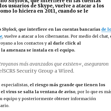
ano Shylock, que interfiere en las cuentas
los usuarios de Skype, vuelve a atacar a los
omo lo hiciera en 2011, cuando se le
o
Shylock,
que interfiere en las cuentas bancarias
de l
pe
, vuelve a atacar a los cibernautas. Por medio del chat, 
royano a los contactos y
al darle click al
, la amenaza se instala en el equipo.
 troyanos
más avanzados que existen
«, aseguraron
el
SCRS Security Group a Wired.
 especialistas,
el riesgo más grande que tienen los
 el virus se salta la ventana de aviso
, por lo que es má
 su equipo y posteriormente obtener información
ario.