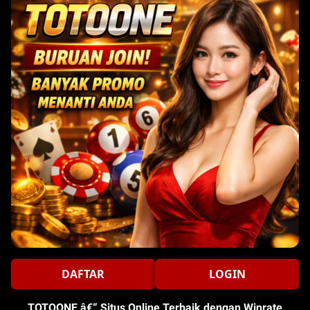
Sebagai platform game online terbaik dan terpopu
TOTOONE menawarkan pilihan permainan pali
menawarkan bonus kemenangan besar. Dengan st
peluang dapetin cuan gede bukan lagi sekedar mi
perlu nunggu berhari-hari buat nikmatin hasil k
dapet jackpot, kamu bisa langsung tarik saldomu d
waktu sampai saldo masuk ke rekeningmu. Ke
lancarnya transaksi merupakan janji kami. TOTO
perjalanan suksesmu di dunia game online. Yuk daf
dan nikmati pengalaman bermain paling seru d
bersama kami!
DAFTAR
LOGIN
TOTOONE â€“ Situs Online Terbaik dengan Winrate